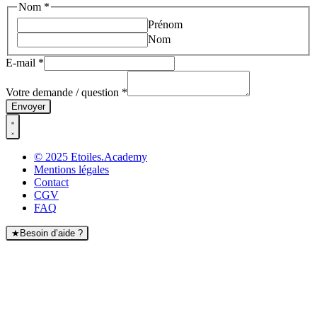
Nom
*
Prénom
Nom
Nom
E-mail
*
E-
mail
Votre demande / question
*
demande
Envoyer
© 2025 Etoiles.Academy
Mentions légales
Contact
CGV
FAQ
★
Besoin d’aide ?